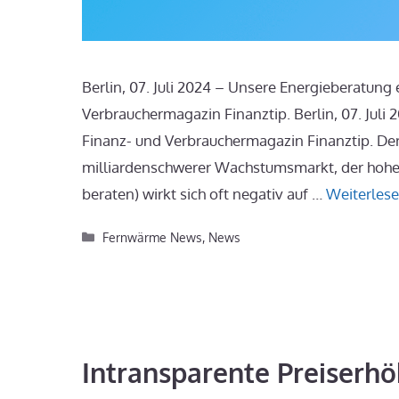
Berlin, 07. Juli 2024 – Unsere Energieberatung
Verbrauchermagazin Finanztip. Berlin, 07. Jul
Finanz- und Verbrauchermagazin Finanztip. Der
milliardenschwerer Wachstumsmarkt, der hohe R
beraten) wirkt sich oft negativ auf …
Weiterles
Kategorien
Fernwärme News
,
News
Intransparente Preiserh