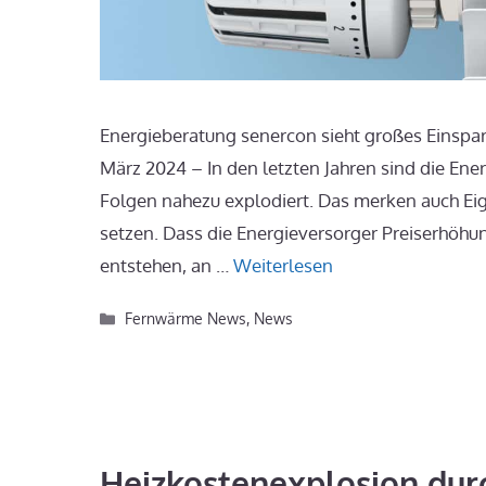
Energieberatung senercon sieht großes Einsparp
März 2024 – In den letzten Jahren sind die Ene
Folgen nahezu explodiert. Das merken auch Ei
setzen. Dass die Energieversorger Preiserhöhu
entstehen, an …
Weiterlesen
Kategorien
Fernwärme News
,
News
Heizkostenexplosion dur