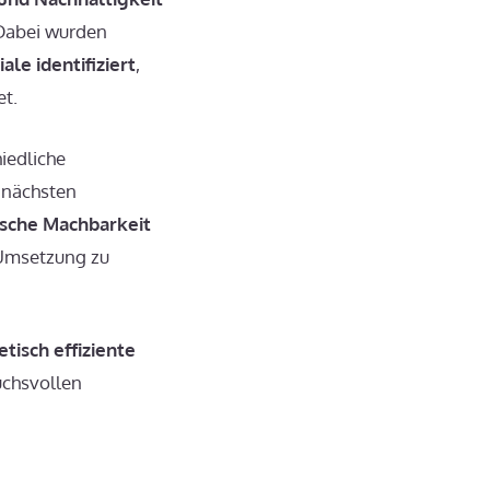
 Dabei wurden
le identifiziert
,
et.
hiedliche
e nächsten
ische Machbarkeit
 Umsetzung zu
tisch effiziente
uchsvollen