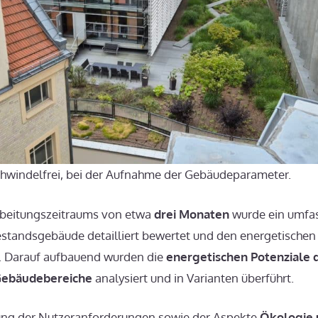
schwindelfrei, bei der Aufnahme der Gebäudeparameter.
rbeitungszeitraums von etwa
drei Monaten
wurde ein umfas
Bestandsgebäude detailliert bewertet und den energetische
t. Darauf aufbauend wurden die
energetischen Potenziale 
Gebäudebereiche
analysiert und in Varianten überführt.
ung der Nutzeranforderungen sowie der Aspekte
Ökologie 