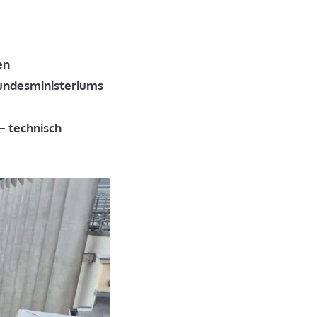
en
Bundesministeriums
– technisch