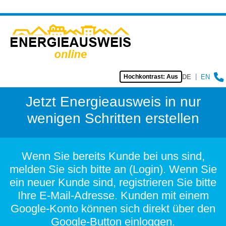
|
DE
EN
Hochkontrast: Aus
Jetzt Energieausweis in nur
wenigen Schritten erstellen
Wenn Sie bereits Kunde bei uns sind,
melden Sie sich bitte an (Login). Wenn Sie
ein neuer Kunde sind, registrieren Sie bitte
Ihre E-Mail-Adresse. Kunden mit einem
Google-Konto können sich direkt über den
Google-Button einloggen.