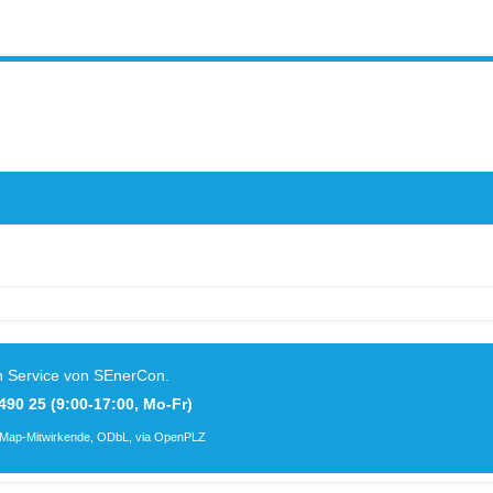
n Service von
SEnerCon
.
490 25 (9:00-17:00, Mo-Fr)
Map-Mitwirkende
, ODbL, via OpenPLZ