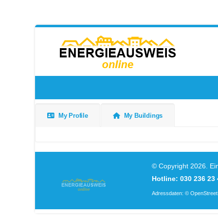
My Profile
My Buildings
© Copyright 2026. Ei
Hotline: 030 236 23 
Adressdaten:
© OpenStreet